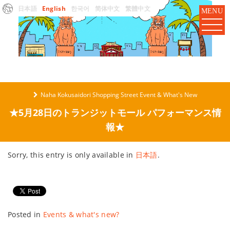
日本語
English
한국어
简体中文
繁體中文
MENU
Naha Kokusaidori Shopping Street Event & What's New
★5月28日のトランジットモール パフォーマンス情
報★
Sorry, this entry is only available in
日本語
.
Posted in
Events & what's new?