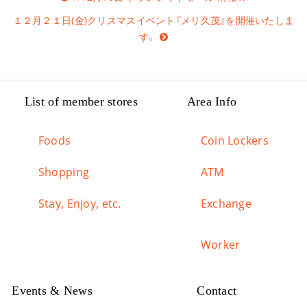
navigation
１２月２１日(金)クリスマスイベント『メリ久茂』を開催いたしま
す。
List of member stores
Area Info
Foods
Coin Lockers
Shopping
ATM
Stay, Enjoy, etc.
Exchange
Worker
Events & News
Contact