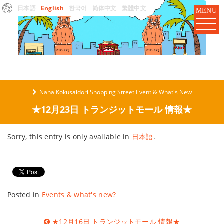
日本語
English
한국어
简体中文
繁體中文
MENU
Naha Kokusaidori Shopping Street Event & What's New
★12月23日 トランジットモール 情報★
Sorry, this entry is only available in
日本語
.
Posted in
Events & what's new?
Post
★12月16日 トランジットモール 情報★