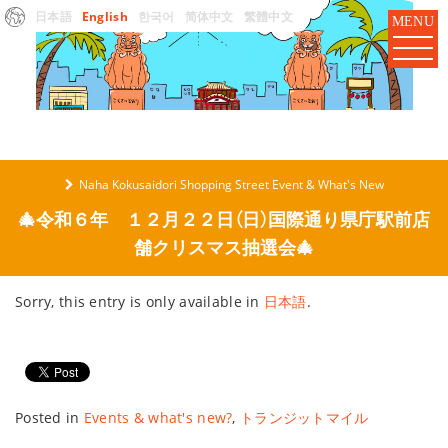
日本語
English
한국어
简体中文
繁體中文
MENU
Naha Kokusaidori Shopping Street Event & What's New
🎄令和６年 １２月２２日（日）国際通り県庁駅前店
舗クリスマス抽選会🎄
Sorry, this entry is only available in
日本語
.
Posted in
Events & what's new?
,
トランジットマイル