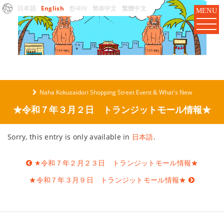
日本語
English
한국어
简体中文
繁體中文
MENU
Naha Kokusaidori Shopping Street Event & What's New
★令和７年３月２日 トランジットモール情報★
Sorry, this entry is only available in
日本語
.
Post
★令和７年２月２３日 トランジットモール情報★
navigation
★令和７年３月９日 トランジットモール情報★