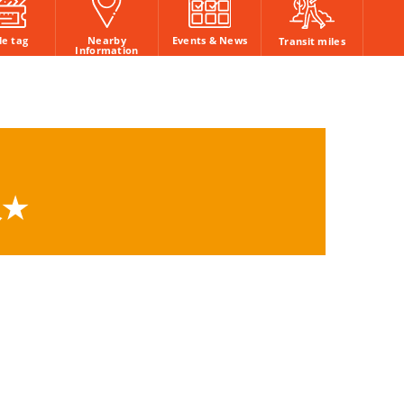
Nearby
Events & News
le tag
Transit miles
Information
報★