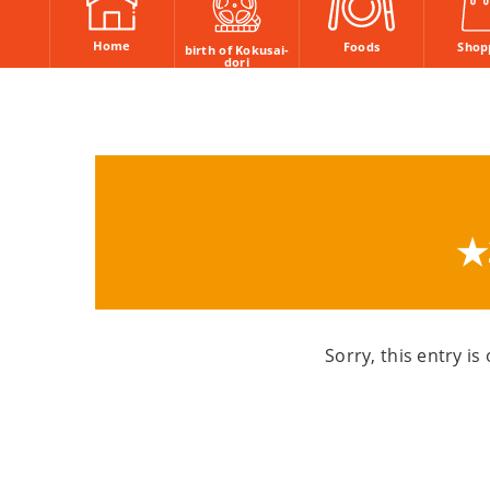
Home
Shop
Foods
birth of Kokusai-
dori
★
Sorry, this entry is
Post
navigation