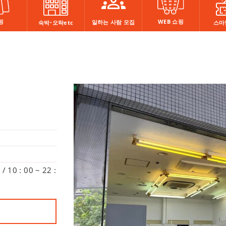
핑
WEB 쇼핑
일하는 사람 모집
숙박・오락etc
스마
10 : 00 ~ 22 :