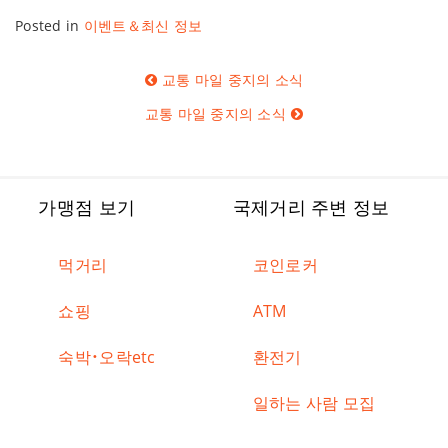
Posted in
이벤트＆최신 정보
글
교통 마일 중지의 소식
탐
색
교통 마일 중지의 소식
가맹점 보기
국제거리 주변 정보
먹거리
코인로커
쇼핑
ATM
숙박・오락etc
환전기
일하는 사람 모집