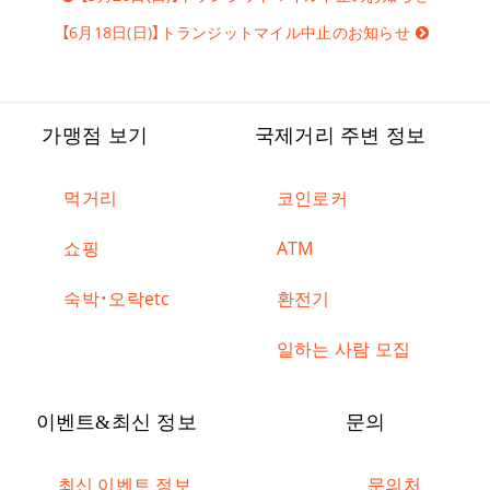
탐
색
【6月18日(日)】トランジットマイル中止のお知らせ
가맹점 보기
국제거리 주변 정보
먹거리
코인로커
쇼핑
ATM
숙박・오락etc
환전기
일하는 사람 모집
이벤트&최신 정보
문의
최신 이벤트 정보
문의처