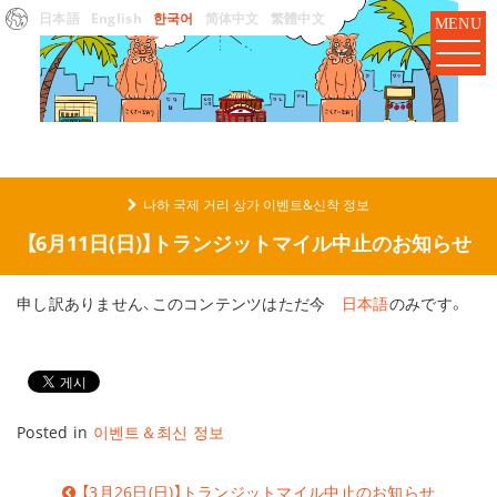
日本語
English
한국어
简体中文
繁體中文
MENU
나하 국제 거리 상가 이벤트&신착 정보
【6月11日(日)】トランジットマイル中止のお知らせ
申し訳ありません、このコンテンツはただ今
日本語
のみです。
Posted in
이벤트＆최신 정보
글
【3月26日(日)】トランジットマイル中止のお知らせ