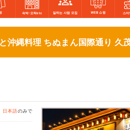
핑
WEB 쇼핑
일하는 사람 모집
숙박・오락etc
스마
と沖縄料理 ちぬまん国際通り 久
今
日本語
のみで