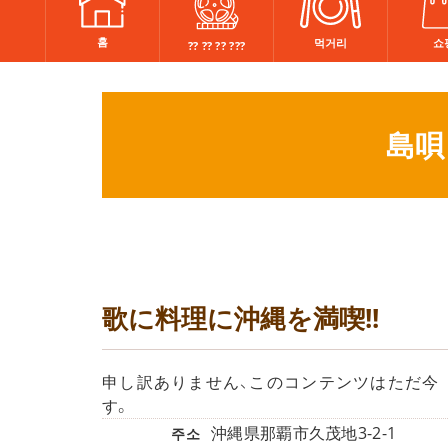
홈
쇼
먹거리
?? ?? ?? ???
島唄
歌に料理に沖縄を満喫!!
申し訳ありません、このコンテンツはただ
す。
沖縄県那覇市久茂地3-2-1
주소