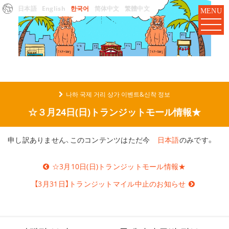
日本語
English
한국어
简体中文
繁體中文
MENU
나하 국제 거리 상가 이벤트&신착 정보
☆３月24日(日)トランジットモール情報★
申し訳ありません、このコンテンツはただ今
日本語
のみです。
글
☆3月10日(日)トランジットモール情報★
탐
색
【3月31日】トランジットマイル中止のお知らせ