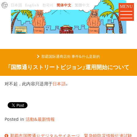
日本語
English
한국어
简体中文
繁體中文
MENU
那霸国际通商店街 事件&什么是新的
「国際通りストリートビジョン」運用開始について
对不起，此内容只适用于
日本語
。
Posted in
活動&最新情報
文
那覇市国際通りデジタルサイネージ 緊急時防災情報伝達試験