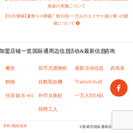
章
放送の実施について
导
航
【10月開催】夏祭りin那覇『 第30回 一万人のエイサー踊り隊』の開
催について
加盟店铺一览
国际通周边信息
活动&最新信息
咨询
餐饮
投币式置物柜
最新活动信息
咨询表
购物
自動取款機
Transit mall
住宿‧娱乐 etc
外币兑换处
一万人EISA队
招聘工人
关联
/
隐私政策
©那霸市国际通商店街振兴协会